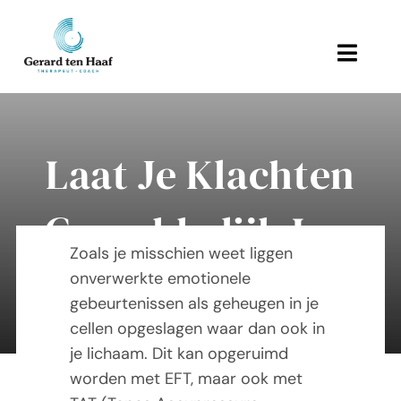
Ga
naar
inhoud
Toggl
Navig
Home
Laat Je Klachten
Behandeling en therapie
Gemakkelijk Los
Referenties
Zoals je misschien weet liggen
Links
Met TAT
onverwerkte emotionele
gebeurtenissen als geheugen in je
Over Gerard
cellen opgeslagen waar dan ook in
je lichaam. Dit kan opgeruimd
Actueel
worden met EFT, maar ook met