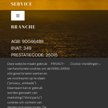
SERVICE
Toggle
Navigation
BRANCHE
Colofon
AGB: 90046489
Privacybeleid
BVAT: 349
PRESTATIECODE: 25015
Deze website maakt gebruik
PRIVACY-
.
Cookie-instellingen
Zoeken
van functionele cookies om de
VERKLARING
naar:
site goed te laten werken en
uw voorkeuren op te slaan
("privacy_embeds").
Daarnaast kan er gebruik
worden gemaakt van
© Copyright 2014 - 2026 | Praktijk voor therapie en
marketing ("third party")
coaching | Alle rechten voorbehouden |
cookies om content van
Webontwikkeling: BlueGear.nl |
Privacy-verklaring
|
derden te kunnen tonen. Zie