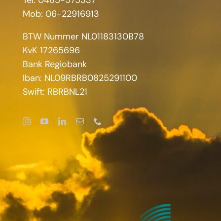
Mob: 06-22916913
BTW Nummer NL01183130B78
KvK 17265696
Bank Regiobank
Iban: NL09RBRB0825291100
Swift: RBRBNL21