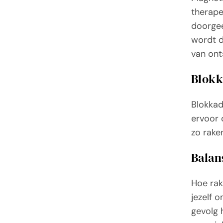
therape
doorgee
wordt d
van ont
Blokk
Blokkad
ervoor 
zo rake
Balan
Hoe rak
jezelf 
gevolg 