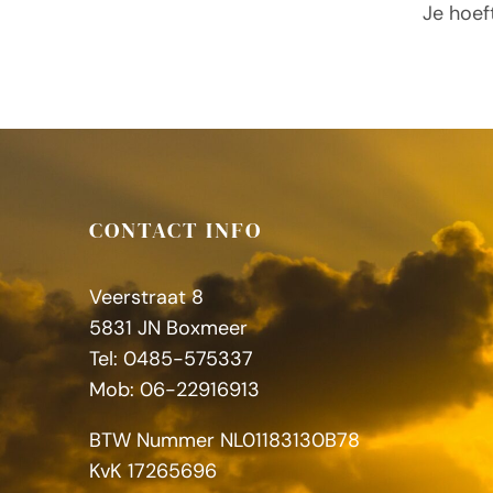
Je hoef
CONTACT INFO
Veerstraat 8
5831 JN Boxmeer
Tel: 0485-575337
Mob: 06-22916913
BTW Nummer NL01183130B78
KvK 17265696