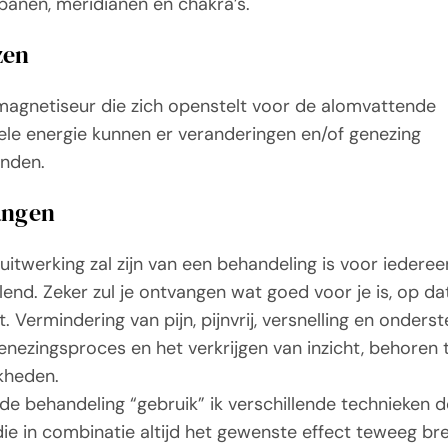
banen, meridianen en chakra’s.
zen
magnetiseur die zich openstelt voor de alomvattende
ele energie kunnen er veranderingen en/of genezing
inden.
angen
uitwerking zal zijn van een behandeling is voor iederee
llend. Zeker zul je ontvangen wat goed voor je is, op da
 Vermindering van pijn, pijnvrij, versnelling en onders
genezingsproces en het verkrijgen van inzicht, behoren 
kheden.
 de behandeling “gebruik” ik verschillende technieken 
 die in combinatie altijd het gewenste effect teweeg br