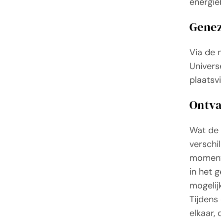
energie
Gene
Via de 
Univers
plaatsv
Ontv
Wat de 
verschi
moment.
in het 
mogelij
Tijdens
elkaar,