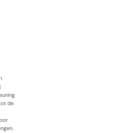
n
t
teuning
tot de
door
engen.