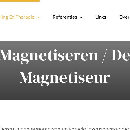
ing En Therapie
Referenties
Links
Over
Magnetiseren / D
Magnetiseur
seren is een opname van universele levensenergie die