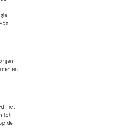
gie
evoel
zorgen
omen en
oed met
n tot
 op de