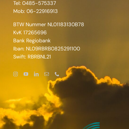
Tel: 0485-575337
Mob: 06-22916913
BTW Nummer NL01183130B78
KvK 17265696
Bank Regiobank
Iban: NL09RBRB0825291100
Swift: RBRBNL21