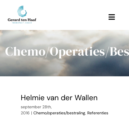
Ga
naar
inhoud
Toggl
Navig
Home
Chemo/operaties/bes
Behandeling en therapie
Referenties
Links
Helmie van der Wallen
Over Gerard
september 28th,
2016
|
Chemo/operaties/bestraling
,
Referenties
Actueel