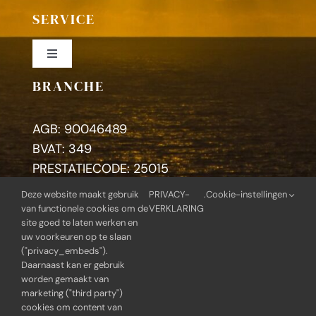
SERVICE
Toggle
Navigation
BRANCHE
Colofon
AGB: 90046489
Privacybeleid
BVAT: 349
PRESTATIECODE: 25015
Deze website maakt gebruik
PRIVACY-
.
Cookie-instellingen
Zoeken
van functionele cookies om de
VERKLARING
naar:
site goed te laten werken en
uw voorkeuren op te slaan
("privacy_embeds").
Daarnaast kan er gebruik
worden gemaakt van
© Copyright 2014 - 2026 | Praktijk voor therapie en
marketing ("third party")
coaching | Alle rechten voorbehouden |
cookies om content van
Webontwikkeling: BlueGear.nl |
Privacy-verklaring
|