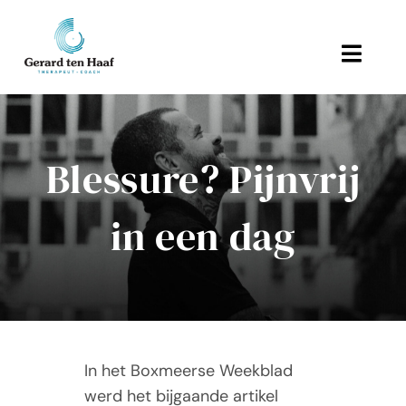
Ga
naar
inhoud
Toggl
Navig
Home
Blessure? Pijnvrij
Behandeling en therapie
in een dag
Referenties
Links
Over Gerard
In het Boxmeerse Weekblad
Actueel
werd het bijgaande artikel