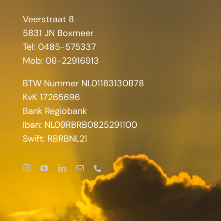
Veerstraat 8
5831 JN Boxmeer
Tel: 0485-575337
Mob: 06-22916913
BTW Nummer NL01183130B78
KvK 17265696
Bank Regiobank
Iban: NL09RBRB0825291100
Swift: RBRBNL21