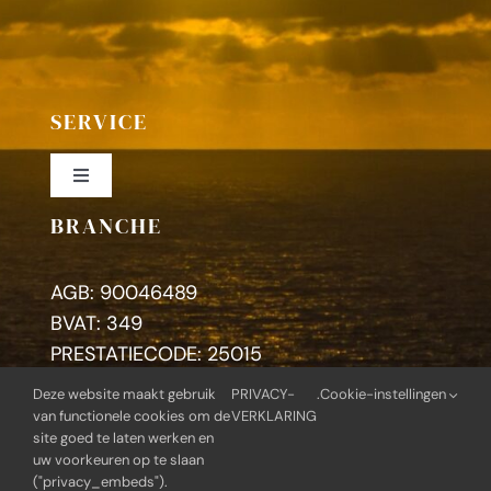
SERVICE
Toggle
Navigation
BRANCHE
Colofon
AGB: 90046489
Privacybeleid
BVAT: 349
PRESTATIECODE: 25015
Deze website maakt gebruik
PRIVACY-
.
Cookie-instellingen
Zoeken
van functionele cookies om de
VERKLARING
naar:
site goed te laten werken en
uw voorkeuren op te slaan
("privacy_embeds").