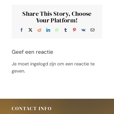
Share This Story, Choose
Your Platform!
Facebook
X
Reddit
LinkedIn
WhatsApp
Tumblr
Pinterest
Vk
E-
mail
Geef een reactie
Je moet ingelogd zijn om een reactie te
geven.
CONTACT INFO