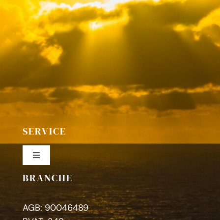
SERVICE
Toggle
Navigation
BRANCHE
Colofon
AGB: 90046489
Privacybeleid