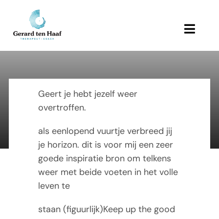
Ga
naar
inhoud
Toggl
Navig
Home
Andre Tillemans
Behandeling en therapie
Geert je hebt jezelf weer
overtroffen.
Referenties
20 Januari 2009
als eenlopend vuurtje verbreed jij
je horizon. dit is voor mij een zeer
Links
goede inspiratie bron om telkens
weer met beide voeten in het volle
Over Gerard
leven te
Actueel
staan (figuurlijk)Keep up the good