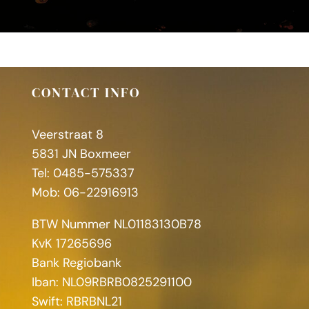
CONTACT INFO
Veerstraat 8
5831 JN Boxmeer
Tel: 0485-575337
Mob: 06-22916913
BTW Nummer NL01183130B78
KvK 17265696
Bank Regiobank
Iban: NL09RBRB0825291100
Swift: RBRBNL21