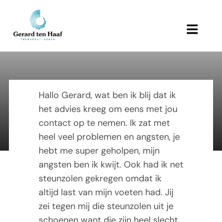
Ga
naar
inhoud
Toggl
Navig
Home
Carla
Behandeling en therapie
Hallo Gerard, wat ben ik blij dat ik
het advies kreeg om eens met jou
Referenties
contact op te nemen. Ik zat met
19 April 2016
heel veel problemen en angsten, je
Links
hebt me super geholpen, mijn
angsten ben ik kwijt. Ook had ik net
Over Gerard
steunzolen gekregen omdat ik
altijd last van mijn voeten had. Jij
Actueel
zei tegen mij die steunzolen uit je
schoenen want die zijn heel slecht,