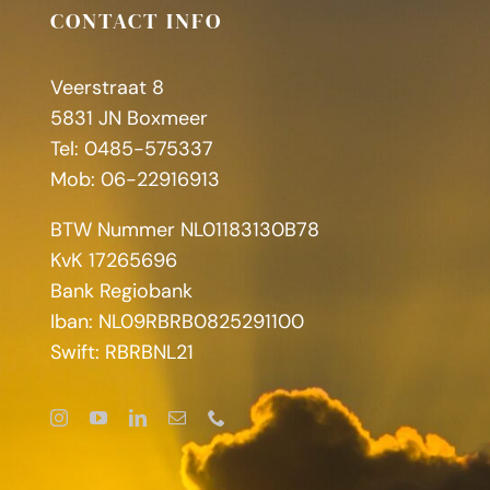
CONTACT INFO
Veerstraat 8
5831 JN Boxmeer
Tel: 0485-575337
Mob: 06-22916913
BTW Nummer NL01183130B78
KvK 17265696
Bank Regiobank
Iban: NL09RBRB0825291100
Swift: RBRBNL21