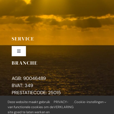
SERVICE
Toggle
Navigation
BRANCHE
Colofon
AGB: 90046489
Privacybeleid
BVAT: 349
PRESTATIECODE: 25015
Deze website maakt gebruik
PRIVACY-
.
Cookie-instellingen
Zoeken
van functionele cookies om de
VERKLARING
naar:
site goed te laten werken en