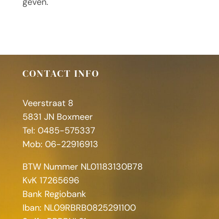
geven.
CONTACT INFO
Veerstraat 8
5831 JN Boxmeer
Tel: 0485-575337
Mob: 06-22916913
BTW Nummer NL01183130B78
KvK 17265696
Bank Regiobank
Iban: NL09RBRB0825291100