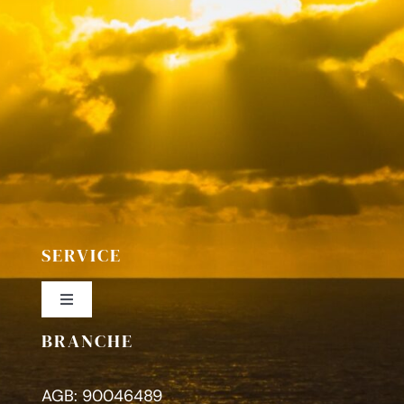
SERVICE
Toggle
Navigation
BRANCHE
Colofon
AGB: 90046489