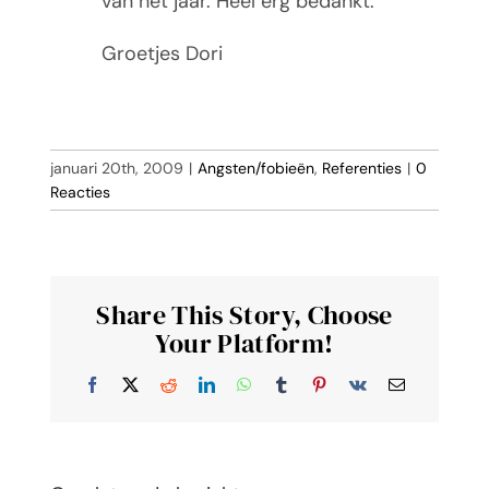
van het jaar. Héél erg bedankt.
Groetjes Dori
januari 20th, 2009
|
Angsten/fobieën
,
Referenties
|
0
Reacties
Share This Story, Choose
Your Platform!
Facebook
X
Reddit
LinkedIn
WhatsApp
Tumblr
Pinterest
Vk
E-
mail