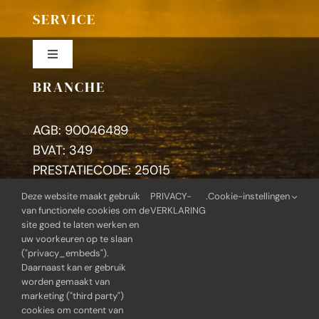
SERVICE
Toggle
Navigation
BRANCHE
Colofon
AGB: 90046489
Privacybeleid
BVAT: 349
PRESTATIECODE: 25015
Deze website maakt gebruik
PRIVACY-
.
Cookie-instellingen
Zoeken
van functionele cookies om de
VERKLARING
naar:
site goed te laten werken en
uw voorkeuren op te slaan
("privacy_embeds").
Daarnaast kan er gebruik
worden gemaakt van
© Copyright 2014 - 2026 | Praktijk voor therapie en
marketing ("third party")
coaching | Alle rechten voorbehouden |
cookies om content van
Webontwikkeling: BlueGear.nl |
Privacy-verklaring
|