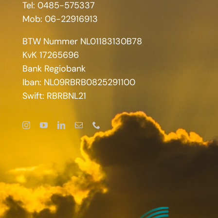
Tel: 0485-575337
Mob: 06-22916913
BTW Nummer NL01183130B78
KvK 17265696
Bank Regiobank
Iban: NL09RBRB0825291100
Swift: RBRBNL21