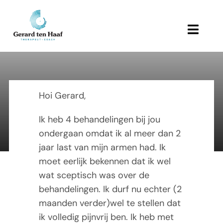
Ga
naar
inhoud
Toggl
Navig
Home
Bart
Behandeling en therapie
Hoi Gerard,
Ik heb 4 behandelingen bij jou
Referenties
28 November 2012
ondergaan omdat ik al meer dan 2
jaar last van mijn armen had. Ik
Links
moet eerlijk bekennen dat ik wel
wat sceptisch was over de
Over Gerard
behandelingen. Ik durf nu echter (2
maanden verder)wel te stellen dat
Actueel
ik volledig pijnvrij ben. Ik heb met