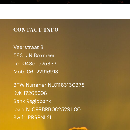
CONTACT INFO
Veerstraat 8
5831 JN Boxmeer
Tel: 0485-575337
Mob: 06-22916913
BTW Nummer NL01183130B78
KvK 17265696
Bank Regiobank
Iban: NL09RBRB0825291100
Swift: RBRBNL21