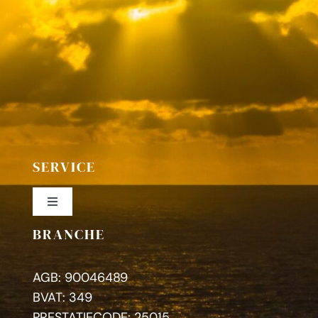
SERVICE
Toggle
Navigation
BRANCHE
Colofon
AGB: 90046489
Privacybeleid
BVAT: 349
PRESTATIECODE: 25015