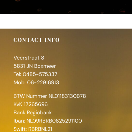
CONTACT INFO
Veerstraat 8
5831 JN Boxmeer
Tel: 0485-575337
Mob: 06-22916913
BTW Nummer NL01183130B78
KvK 17265696
Bank Regiobank
Iban: NL09RBRB0825291100
Swift: RBRBNL21