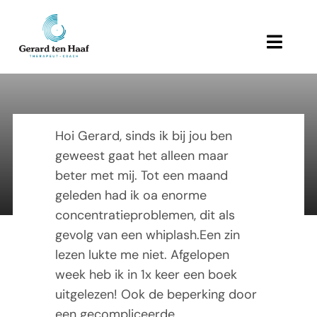
Ga
naar
inhoud
Toggl
Navig
Home
Haags Hopje
Behandeling en therapie
Hoi Gerard, sinds ik bij jou ben
geweest gaat het alleen maar
Referenties
beter met mij. Tot een maand
23 Maart 2010
geleden had ik oa enorme
Links
concentratieproblemen, dit als
gevolg van een whiplash.Een zin
Over Gerard
lezen lukte me niet. Afgelopen
week heb ik in 1x keer een boek
Actueel
uitgelezen! Ook de beperking door
een gecompliceerde