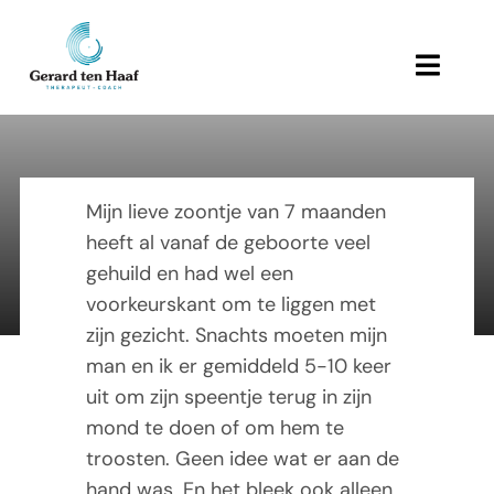
Ga
naar
inhoud
Toggl
Navig
Home
Jet Janssen
Behandeling en therapie
Mijn lieve zoontje van 7 maanden
heeft al vanaf de geboorte veel
Referenties
gehuild en had wel een
30 Augustus 2015
voorkeurskant om te liggen met
Links
zijn gezicht. Snachts moeten mijn
man en ik er gemiddeld 5-10 keer
Over Gerard
uit om zijn speentje terug in zijn
mond te doen of om hem te
Actueel
troosten. Geen idee wat er aan de
hand was. En het bleek ook alleen