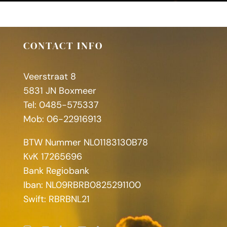
CONTACT INFO
Veerstraat 8
5831 JN Boxmeer
Tel: 0485-575337
Mob: 06-22916913
BTW Nummer NL01183130B78
KvK 17265696
Bank Regiobank
Iban: NL09RBRB0825291100
Swift: RBRBNL21