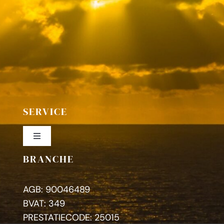
SERVICE
Toggle
Navigation
BRANCHE
Colofon
AGB: 90046489
Privacybeleid
BVAT: 349
PRESTATIECODE: 25015