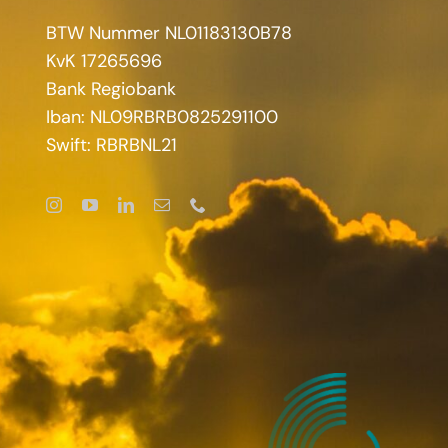
BTW Nummer NL01183130B78
KvK 17265696
Bank Regiobank
Iban: NL09RBRB0825291100
Swift: RBRBNL21