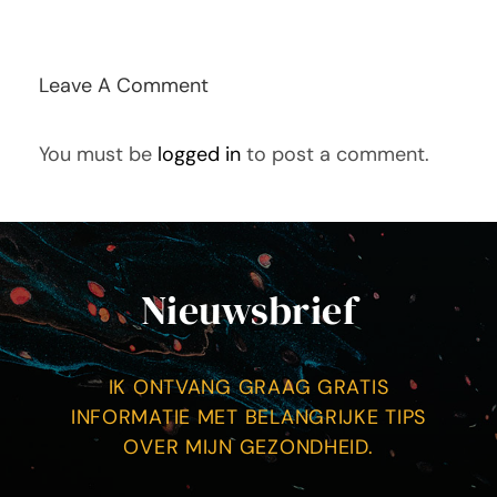
Tarieven
Contact
Leave A Comment
You must be
logged in
to post a comment.
Nieuwsbrief
IK ONTVANG GRAAG GRATIS
INFORMATIE MET BELANGRIJKE TIPS
OVER MIJN GEZONDHEID.