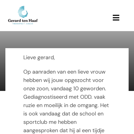
Ga
naar
inhoud
Toggl
Navig
Home
Zoon 10 Jaar
Behandeling en therapie
Lieve gerard,
Op aanraden van een lieve vrouw
Referenties
21 Maart 2010
hebben wij jouw opgezocht voor
onze zoon, vandaag 10 geworden.
Links
Gediagnostiseerd met ODD. vaak
ruzie en moeilijk in de omgang. Het
Over Gerard
is ook vandaag dat de school en
sportclub me hebben
Actueel
aangesproken dat hij al een tijdje