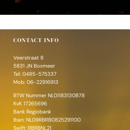
CONTACT INFO
Veerstraat 8
5831 JN Boxmeer
Tel: 0485-575337
Mob: 06-22916913
BTW Nummer NL01183130B78
KvK 17265696
Bank Regiobank
Iban: NL09RBRB0825291100
Swift: RBRBNL21