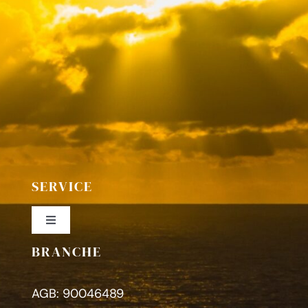
SERVICE
Toggle
Navigation
BRANCHE
Colofon
AGB: 90046489
Privacybeleid